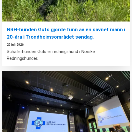
NRH-hunden Guts gjorde funn av en savnet mann i
20-åra i Trondheimsområdet søndag.
20 juli 2026
Schäferhunden Guts er redningshund i Norske
Redningshunder.