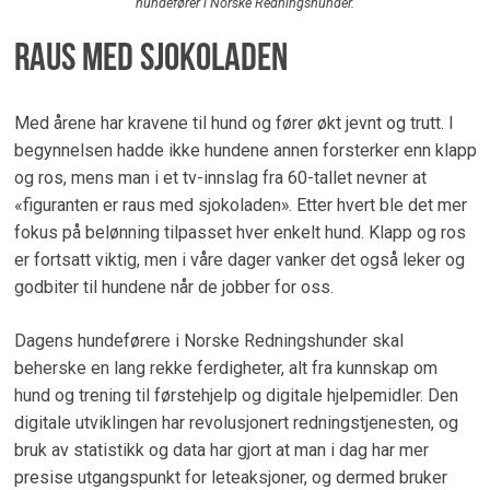
hundefører i Norske Redningshunder.
Raus med sjokoladen
Med årene har kravene til hund og fører økt jevnt og trutt. I
begynnelsen hadde ikke hundene annen forsterker enn klapp
og ros, mens man i et tv-innslag fra 60-tallet nevner at
«figuranten er raus med sjokoladen». Etter hvert ble det mer
fokus på belønning tilpasset hver enkelt hund. Klapp og ros
er fortsatt viktig, men i våre dager vanker det også leker og
godbiter til hundene når de jobber for oss.
Dagens hundeførere i Norske Redningshunder skal
beherske en lang rekke ferdigheter, alt fra kunnskap om
hund og trening til førstehjelp og digitale hjelpemidler. Den
digitale utviklingen har revolusjonert redningstjenesten, og
bruk av statistikk og data har gjort at man i dag har mer
presise utgangspunkt for leteaksjoner, og dermed bruker