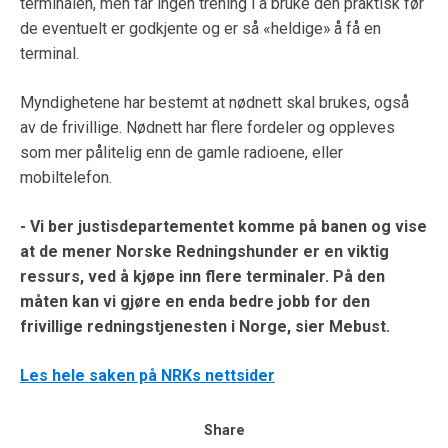
terminalen, men får ingen trening i å bruke den praktisk før
de eventuelt er godkjente og er så «heldige» å få en
terminal.
Myndighetene har bestemt at nødnett skal brukes, også
av de frivillige. Nødnett har flere fordeler og oppleves
som mer pålitelig enn de gamle radioene, eller
mobiltelefon.
- Vi ber justisdepartementet komme på banen og vise
at de mener Norske Redningshunder er en viktig
ressurs, ved å kjøpe inn flere terminaler. På den
måten kan vi gjøre en enda bedre jobb for den
frivillige redningstjenesten i Norge, sier Mebust.
Les hele saken på NRKs nettsider
Share