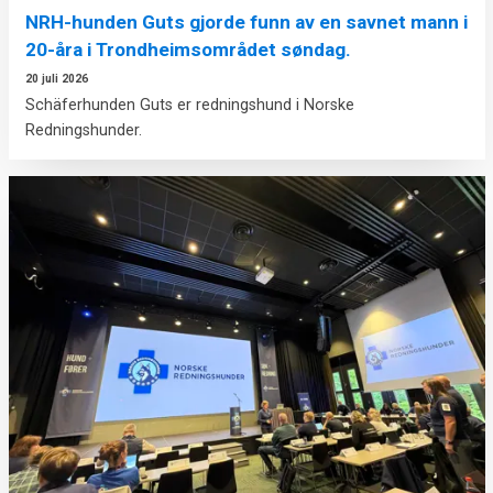
NRH-hunden Guts gjorde funn av en savnet mann i
20-åra i Trondheimsområdet søndag.
20 juli 2026
Schäferhunden Guts er redningshund i Norske
Redningshunder.