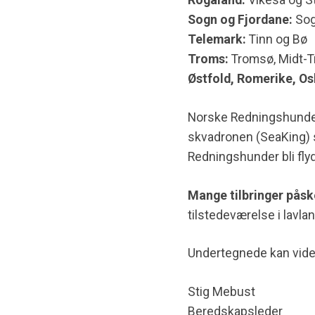
Rogaland:
Vikeså og S
Sogn og Fjordane:
Sog
Telemark:
Tinn og Bø
Troms:
Tromsø, Midt-T
Østfold, Romerike, Os
Norske Redningshunder
skvadronen (SeaKing) s
Redningshunder bli flyd
Mange tilbringer pås
tilstedeværelse i lavla
Undertegnede kan vider
Stig Mebust
Beredskapsleder