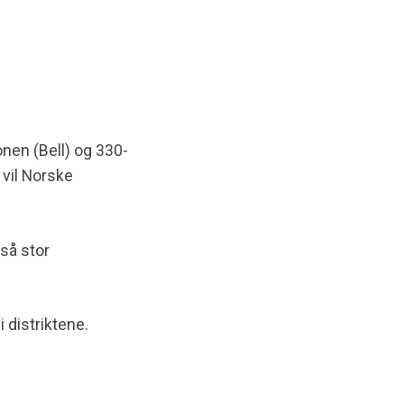
e
nen (Bell) og 330-
 vil Norske
så stor
 distriktene.