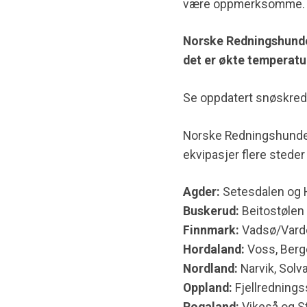
være oppmerksomme
Norske Redningshunder
det er økte temperatu
Se oppdatert snøskred
Norske Redningshunder 
ekvipasjer flere steder
Agder:
Setesdalen og
Buskerud:
Beitostølen 
Finnmark:
Vadsø/Vardø,
Hordaland:
Voss, Berg
Nordland:
Narvik, Solv
Oppland:
Fjellrednings