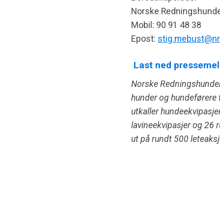
Norske Redningshund
Mobil: 90 91 48 38
Epost:
stig.mebust@nr
Last ned pressemel
Norske Redningshunder 
hunder og hundeførere t
utkaller hundeekvipasj
lavineekvipasjer og 26 r
ut på rundt 500 leteaksj