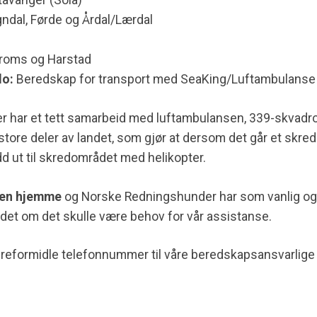
tavanger (Sola)
ndal, Førde og Årdal/Lærdal
roms og Harstad
lo:
Beredskap for transport med SeaKing/Luftambulans
 har et tett samarbeid med luftambulansen, 339-skvadro
tore deler av landet, som gjør at dersom det går et skred
d ut til skredområdet med helikopter.
ken hjemme
og Norske Redningshunder har som vanlig og
ndet om det skulle være behov for vår assistanse.
eformidle telefonnummer til våre beredskapsansvarlige i