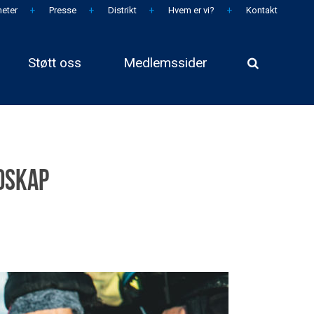
eter
Presse
Distrikt
Hvem er vi?
Kontakt
Støtt oss
Medlemssider
dskap