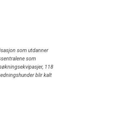
nisasjon som utdanner
ngssentralene som
søkningsekvipasjer, 118
Redningshunder blir kalt