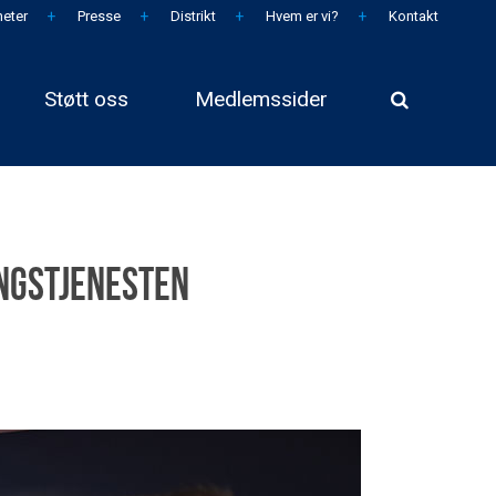
eter
Presse
Distrikt
Hvem er vi?
Kontakt
Støtt oss
Medlemssider
ingstjenesten