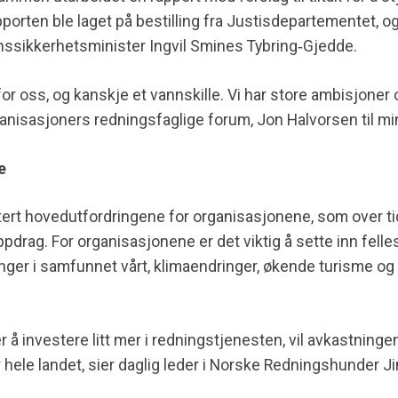
porten ble laget på bestilling fra Justisdepartementet, 
ssikkerhetsminister Ingvil Smines Tybring‐Gjedde.
 for oss, og kanskje et vannskille. Vi har store ambisjoner
 organisasjoners redningsfaglige forum, Jon Halvorsen til mi
e
tert hovedutfordringene for organisasjonene, som over ti
oppdrag. For organisasjonene er det viktig å sette inn felles 
nger i samfunnet vårt, klimaendringer, økende turisme og 
r å investere litt mer i redningstjenesten, vil avkastning
 hele landet, sier daglig leder i Norske Redningshunder J