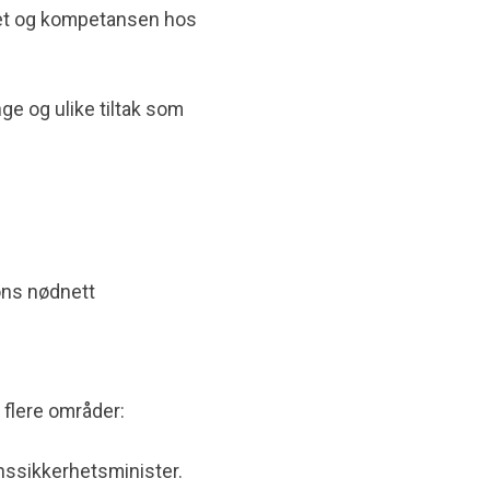
ldet og kompetansen hos
ge og ulike tiltak som
jons nødnett
å flere områder:
nssikkerhetsminister.