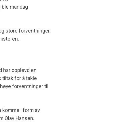
og ble mandag
 og store forventninger,
nisteren.
d har opplevd en
tiltak for å takle
høye forventninger til
en komme i form av
im Olav Hansen.