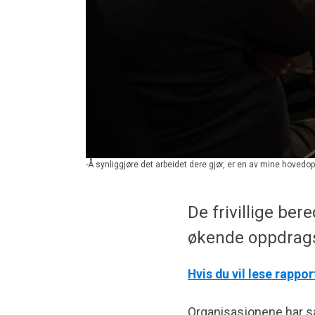
-Å synliggjøre det arbeidet dere gjør, er en av mine hove
De frivillige be
økende oppdra
Hvis du vil lese rappo
Organisasjonene har sam