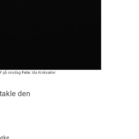
RF på onsdag
Foto:
Ida Kroksæter
 takle den
yrke