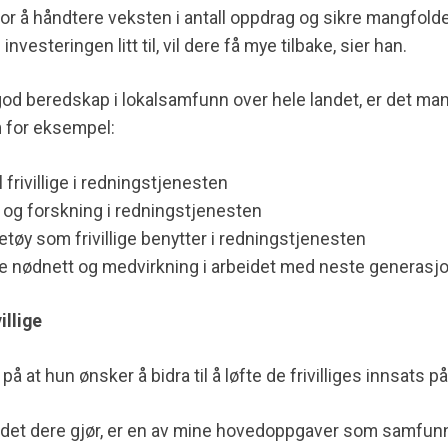
 for å håndtere veksten i antall oppdrag og sikre mangfo
 investeringen litt til, vil dere få mye tilbake, sier han.
 god beredskap i lokalsamfunn over hele landet, er det man
 for eksempel:
l frivillige i redningstjenesten
 og forskning i redningstjenesten
retøy som frivillige benytter i redningstjenesten
flere nødnett og medvirkning i arbeidet med neste generas
illige
på at hun ønsker å bidra til å løfte de frivilliges innsats p
eidet dere gjør, er en av mine hovedoppgaver som samfun