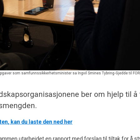
doppgaver som samfunnssikkerhetsminister sa Ingvil Smines Tybring‐Gjedde til FO
redskapsorganisasjonene ber om hjelp til å
gsmengden.
rten, kan du laste den ned her
men utarbeidet en rapport med forslag til tiltak for å st