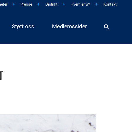
eter
Presse
Distrikt
Hvem er vi?
Kontakt
Støtt oss
Medlemssider
t