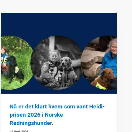
Nå er det klart hvem som vant Heidi-
prisen 2026 i Norske
Redningshunder.
14 juni 2026