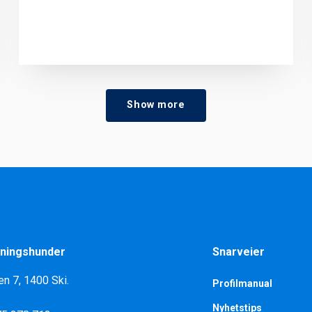
Show more
ningshunder
Snarveier
en 7, 1400 Ski.
Profilmanual
Nyhetstips