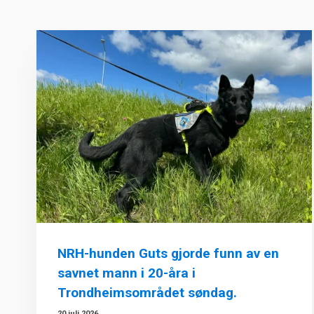
NRH-hunden Guts gjorde funn av en
savnet mann i 20-åra i
Trondheimsområdet søndag.
20 juli 2026