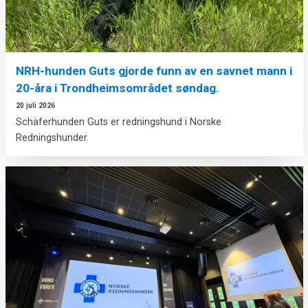
NRH-hunden Guts gjorde funn av en savnet mann i
20-åra i Trondheimsområdet søndag.
20 juli 2026
Schäferhunden Guts er redningshund i Norske
Redningshunder.