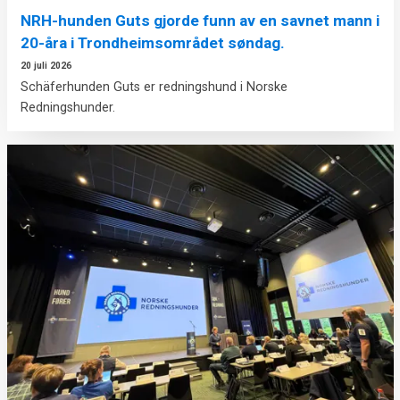
NRH-hunden Guts gjorde funn av en savnet mann i
20-åra i Trondheimsområdet søndag.
20 juli 2026
Schäferhunden Guts er redningshund i Norske
Redningshunder.