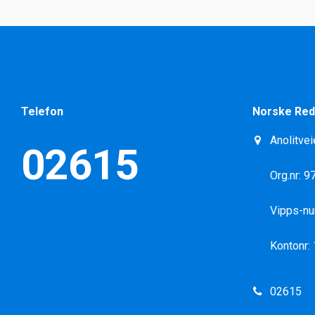
Telefon
Norske Red
Anolitvei
02615
Org.nr: 
Vipps-n
Kontonr:
02615