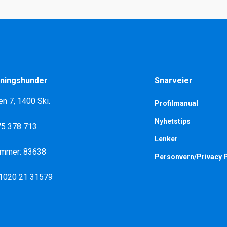
ningshunder
Snarveier
en 7, 1400 Ski.
Profilmanual
Nyhetstips
975 378 713
Lenker
ummer: 83638
Personvern/Privacy P
 1020 21 31579