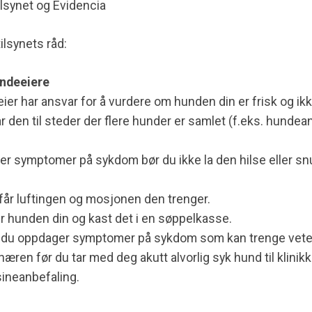
ilsynet og Evidencia
tilsynets råd:
undeeiere
er har ansvar for å vurdere om hunden din er frisk og ikk
r den til steder der flere hunder er samlet (f.eks. hundeans
r symptomer på sykdom bør du ikke la den hilse eller s
 får luftingen og mosjonen den trenger.
er hunden din og kast det i en søppelkasse.
s du oppdager symptomer på sykdom som kan trenge vet
næren før du tar med deg akutt alvorlig syk hund til klinik
ineanbefaling.