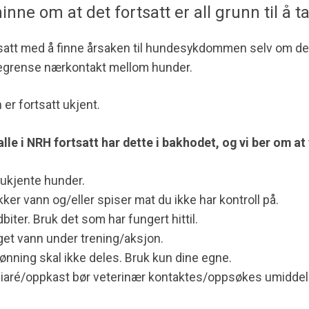
minne om at det fortsatt er all grunn til å t
tsatt med å finne årsaken til hundesykdommen selv om de
begrense nærkontakt mellom hunder.
er fortsatt ukjent.
 alle i NRH fortsatt har dette i bakhodet, og vi ber om a
kjente hunder.
ker vann og/eller spiser mat du ikke har kontroll på.
dbiter. Bruk det som har fungert hittil.
eget vann under trening/aksjon.
ønning skal ikke deles. Bruk kun dine egne.
aré/oppkast bør veterinær kontaktes/oppsøkes umiddel