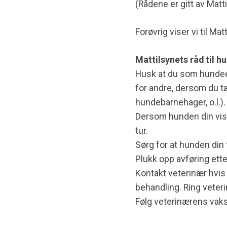
(Rådene er gitt av Matt
Forøvrig viser vi til Mat
Mattilsynets råd til h
Husk at du som hundeei
for andre, dersom du ta
hundebarnehager, o.l.).
Dersom hunden din vise
tur.
Sørg for at hunden din
Plukk opp avføring ett
Kontakt veterinær hvi
behandling. Ring veteri
Følg veterinærens vaks