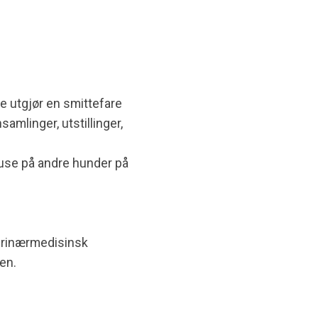
e utgjør en smittefare
amlinger, utstillinger,
nuse på andre hunder på
erinærmedisinsk
ken.