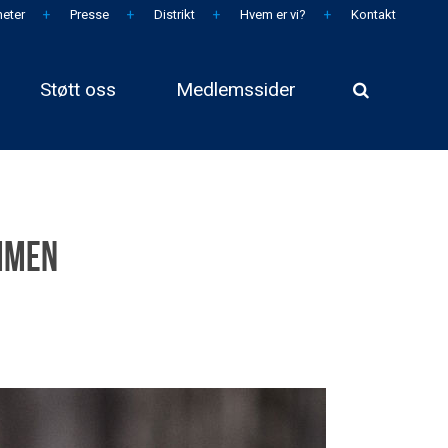
eter
Presse
Distrikt
Hvem er vi?
Kontakt
Støtt oss
Medlemssider
mmen