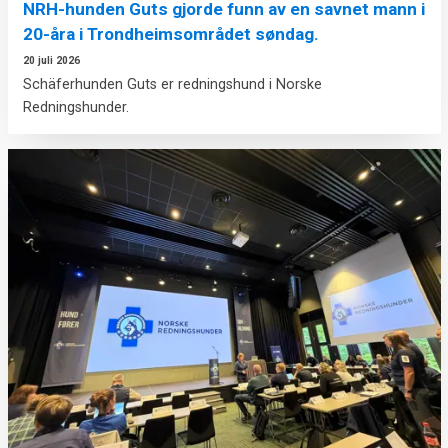
NRH-hunden Guts gjorde funn av en savnet mann i
20-åra i Trondheimsområdet søndag.
20 juli 2026
Schäferhunden Guts er redningshund i Norske
Redningshunder.