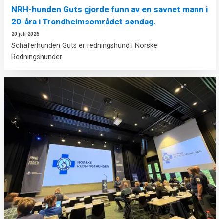
NRH-hunden Guts gjorde funn av en savnet mann i
20-åra i Trondheimsområdet søndag.
20 juli 2026
Schäferhunden Guts er redningshund i Norske
Redningshunder.