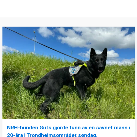
NRH-hunden Guts gjorde funn av en savnet mann i
20-åra i Trondheimsområdet søndag.