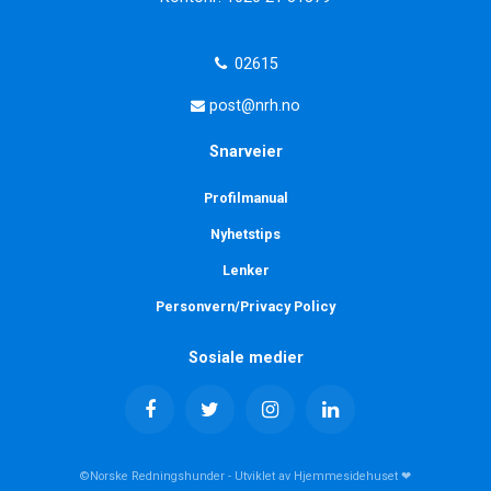
02615
post@nrh.no
Snarveier
Profilmanual
Nyhetstips
Lenker
Personvern/Privacy Policy
Sosiale medier
©Norske Redningshunder - Utviklet av Hjemmesidehuset ❤