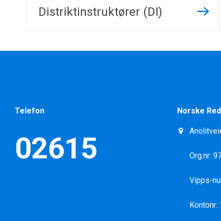
Distriktinstruktører (DI)
Telefon
Norske Red
Anolitvei
02615
Org.nr: 
Vipps-n
Kontonr: