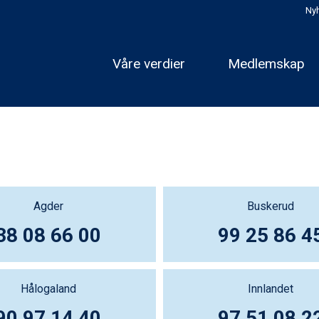
Nyh
Våre verdier
Medlemskap
Agder
Buskerud
38 08 66 00
99 25 86 4
Hålogaland
Innlandet
90 97 14 40
97 51 08 2