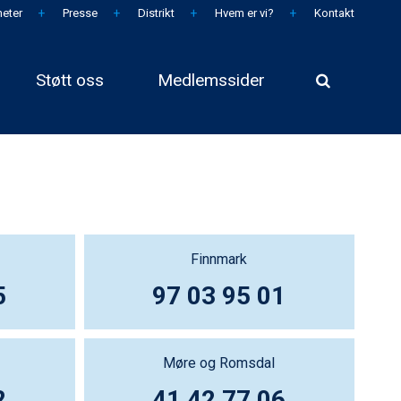
eter
Presse
Distrikt
Hvem er vi?
Kontakt
Støtt oss
Medlemssider
Finnmark
5
97 03 95 01
Møre og Romsdal
2
41 42 77 06