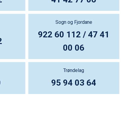
Sogn og Fjordane
922 60 112 / 47 41
2
00 06
Trøndelag
0
95 94 03 64