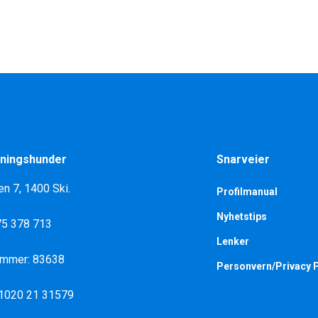
ningshunder
Snarveier
en 7, 1400 Ski.
Profilmanual
Nyhetstips
975 378 713
Lenker
ummer: 83638
Personvern/Privacy P
 1020 21 31579