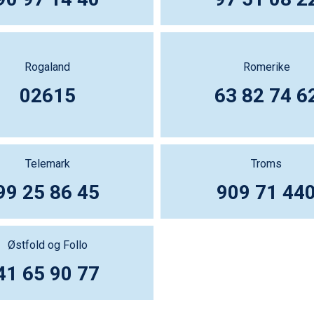
Rogaland
Romerike
02615
63 82 74 6
Telemark
Troms
99 25 86 45
909 71 44
Østfold og Follo
41 65 90 77