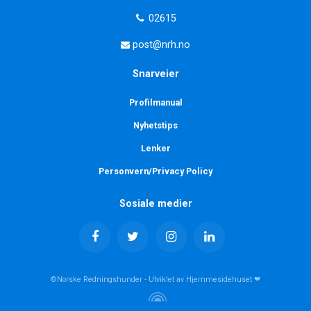
02615
post@nrh.no
Snarveier
Profilmanual
Nyhetstips
Lenker
Personvern/Privacy Policy
Sosiale medier
©Norske Redningshunder - Utviklet av Hjemmesidehuset ❤