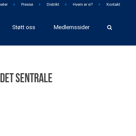
eter
Presse
Distrikt
Hvem er vi?
Kontakt
Støtt oss
Medlemssider
 det sentrale