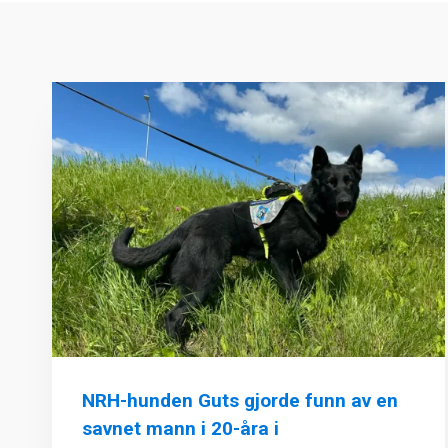
NRH-hunden Guts gjorde funn av en
savnet mann i 20-åra i