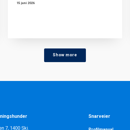
15 juni 2026
Show more
ningshunder
Snarveier
en 7, 1400 Ski.
Profilmanual