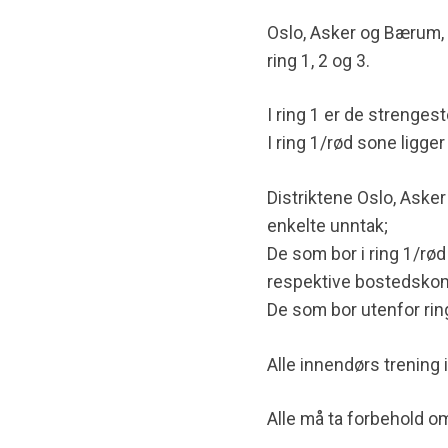
Oslo, Asker og Bærum, R
ring 1, 2 og 3.
I ring 1 er de strengest
I ring 1/rød sone ligge
Distriktene Oslo, Aske
enkelte unntak;
De som bor i ring 1/rød
respektive bostedskom
De som bor utenfor ring 
Alle innendørs trening i
Alle må ta forbehold o