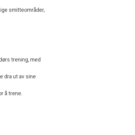
llige smitteområder,
dørs trening, med
ke dra ut av sine
r å trene.