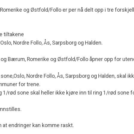
omerike og Østfold/Follo er per nå delt opp i tre forskje
e tiltakene
r Oslo, Nordre Follo, Ås, Sarpsborg og Halden.
r og Bærum, Romerike og Østfold/Follo åpner opp for uten
 sone,
Oslo, Nordre Follo, Ås, Sarpsborg og Halden
, skal ik
muner for trene.
1/rød sone skal heller ikke kjøre inn til ring 1/rød sone fo
nnstilles.
m at endringer kan komme raskt.