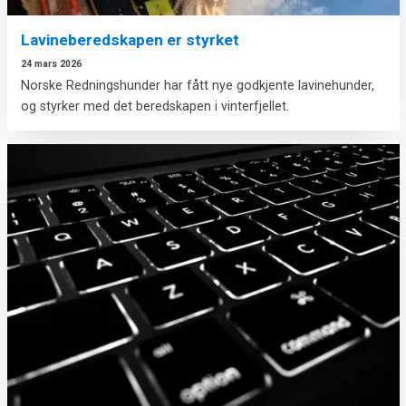
Lavineberedskapen er styrket
24 mars 2026
Norske Redningshunder har fått nye godkjente lavinehunder,
og styrker med det beredskapen i vinterfjellet.