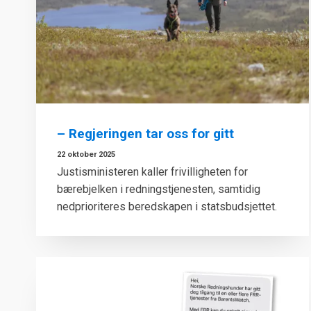
– Regjeringen tar oss for gitt
22 oktober 2025
Justisministeren kaller frivilligheten for
bærebjelken i redningstjenesten, samtidig
nedprioriteres beredskapen i statsbudsjettet.