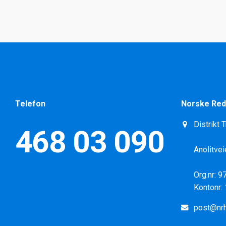
Telefon
Norske Red
Distrikt 
468 03 090
Anolitvei
Org.nr: 
Kontonr:
post@nrh